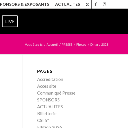
SPONSORS & EXPOSANTS
ACTUALITES
LIVE
Vous êtes ici :
Accueil
/
PRESSE
/
Photos
/
Dinard 2023
PAGES
Accreditation
Accès site
Communiqué Presse
SPONSORS
ACTUALITES
Billetterie
CSI 5*
Edition 2026