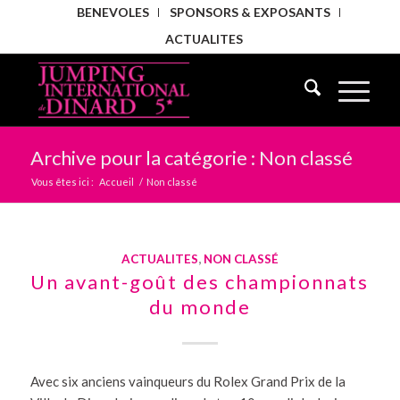
BENEVOLES
SPONSORS & EXPOSANTS
ACTUALITES
Archive pour la catégorie : Non classé
Vous êtes ici :
Accueil
/
Non classé
ACTUALITES
,
NON CLASSÉ
Un avant-goût des championnats
du monde
Avec six anciens vainqueurs du Rolex Grand Prix de la