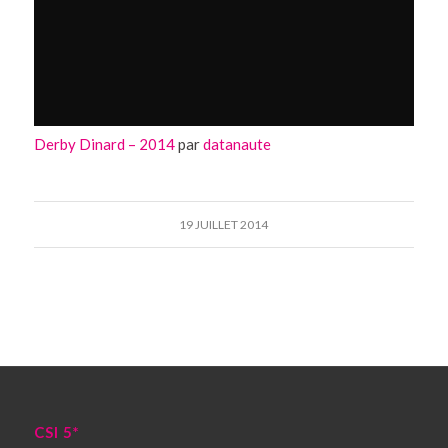
Derby Dinard – 2014
par
datanaute
19 JUILLET 2014
CSI 5*