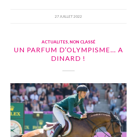
27 JUILLET 2022
ACTUALITES
,
NON CLASSÉ
UN PARFUM D’OLYMPISME… A
DINARD !