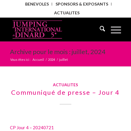
BENEVOLES
SPONSORS & EXPOSANTS
ACTUALITES
Archive pour le mois : juillet, 2024
Vous êtes ici :
Accueil
/
2024
/
juillet
ACTUALITES
Communiqué de presse – Jour 4
CP Jour 4 – 20240721