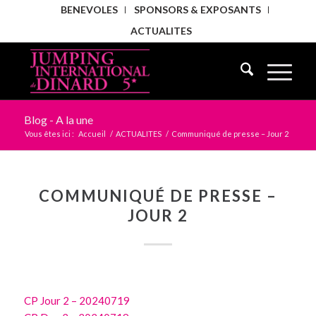
BENEVOLES
SPONSORS & EXPOSANTS
ACTUALITES
Blog - A la une
Vous êtes ici :
Accueil
/
ACTUALITES
/
Communiqué de presse – Jour 2
COMMUNIQUÉ DE PRESSE –
JOUR 2
CP Jour 2 – 20240719