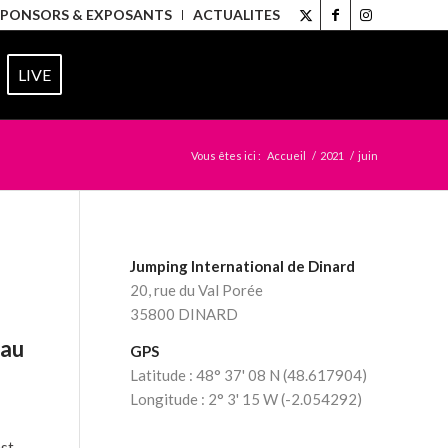
SPONSORS & EXPOSANTS
ACTUALITES
LIVE
Vous êtes ici :
Accueil
/
2021
/
juin
Jumping International de Dinard
20, rue du Val Porée
35800 DINARD
 au
GPS
Latitude : 48° 37' 08 N (48.617904)
Longitude : 2° 3' 15 W (-2.054292)
est