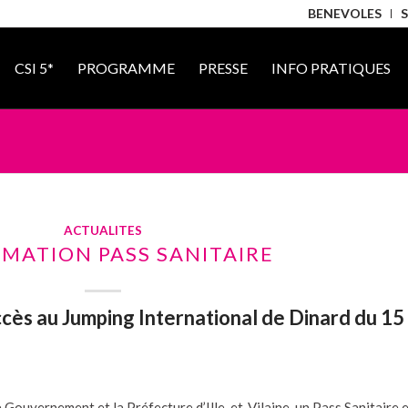
BENEVOLES
CSI 5*
PROGRAMME
PRESSE
INFO PRATIQUES
ACTUALITES
MATION PASS SANITAIRE
ccès au Jumping International de Dinard du 15
 Gouvernement et la Préfecture d’Ille-et-Vilaine, un Pass Sanitaire 