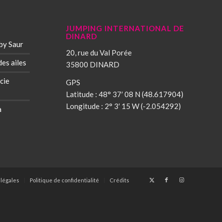
JUMPING INTERNATIONAL DE
DINARD
by Saur
20, rue du Val Porée
des ailes
35800 DINARD
cie
GPS
Latitude : 48° 37′ 08 N (48.617904)
Longitude : 2° 3′ 15 W (-2.054292)
à
s
*
légales
Politique de confidentialité
Crédits