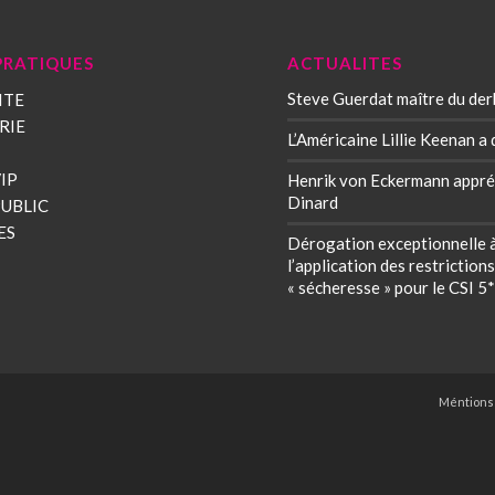
PRATIQUES
ACTUALITES
Steve Guerdat maître du der
ITE
RIE
L’Américaine Lillie Keenan a 
IP
Henrik von Eckermann appré
Dinard
PUBLIC
ES
Dérogation exceptionnelle 
l’application des restriction
« sécheresse » pour le CSI 5
Méntions 