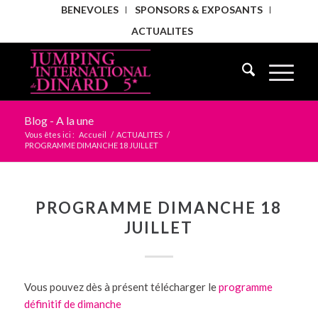
BENEVOLES
SPONSORS & EXPOSANTS
ACTUALITES
Blog - A la une
Vous êtes ici :
Accueil
/
ACTUALITES
/
PROGRAMME DIMANCHE 18 JUILLET
PROGRAMME DIMANCHE 18
JUILLET
Vous pouvez dès à présent télécharger le
programme
définitif de dimanche