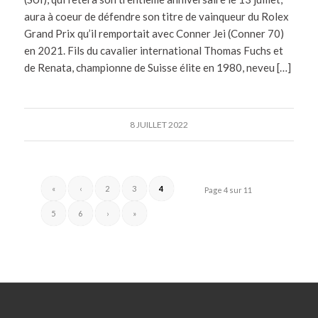
aura à coeur de défendre son titre de vainqueur du Rolex
Grand Prix qu’il remportait avec Conner Jei (Conner 70)
en 2021. Fils du cavalier international Thomas Fuchs et
de Renata, championne de Suisse élite en 1980, neveu […]
8 JUILLET 2022
«
‹
2
3
4
Page 4 sur 11
5
6
›
»