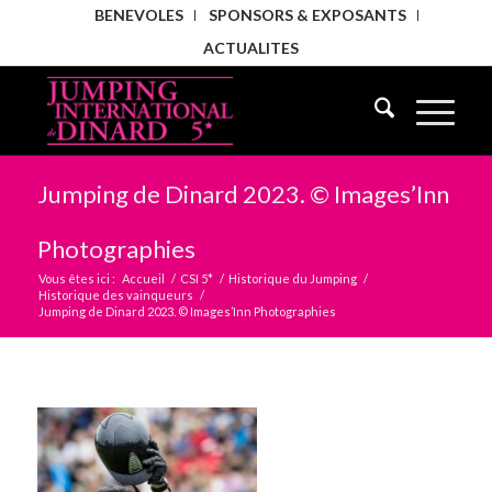
BENEVOLES
SPONSORS & EXPOSANTS
ACTUALITES
Jumping de Dinard 2023. © Images’Inn
Photographies
Vous êtes ici :
Accueil
/
CSI 5*
/
Historique du Jumping
/
Historique des vainqueurs
/
Jumping de Dinard 2023. © Images’Inn Photographies