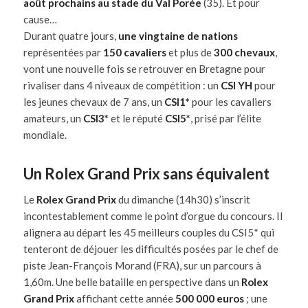
août prochains au stade du Val Porée
(35). Et pour
cause…
Durant quatre jours,
une vingtaine de nations
représentées par
150 cavaliers
et plus de
300 chevaux
,
vont une nouvelle fois se retrouver en Bretagne pour
rivaliser dans 4 niveaux de compétition : un
CSI YH
pour
les jeunes chevaux de 7 ans, un
CSI1*
pour les cavaliers
amateurs, un
CSI3*
et le réputé
CSI5*
, prisé par l’élite
mondiale.
Un Rolex Grand Prix sans équivalent
Le
Rolex Grand Prix
du dimanche (14h30) s’inscrit
incontestablement comme le point d’orgue du concours. Il
alignera au départ les 45 meilleurs couples du CSI5* qui
tenteront de déjouer les difficultés posées par le chef de
piste Jean-François Morand (FRA), sur un parcours à
1,60m. Une belle bataille en perspective dans un
Rolex
Grand Prix
affichant cette année
500 000 euros
; une