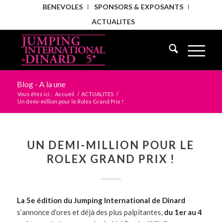
BENEVOLES
SPONSORS & EXPOSANTS
ACTUALITES
Blog - A la une
Vous êtes ici :
Accueil
/
ACTUALITES
/
Un demi-million pour le Rolex Grand Prix !
UN DEMI-MILLION POUR LE
ROLEX GRAND PRIX !
La 5e édition du Jumping International de Dinard
s’annonce d’ores et déjà des plus palpitantes,
du 1er au 4