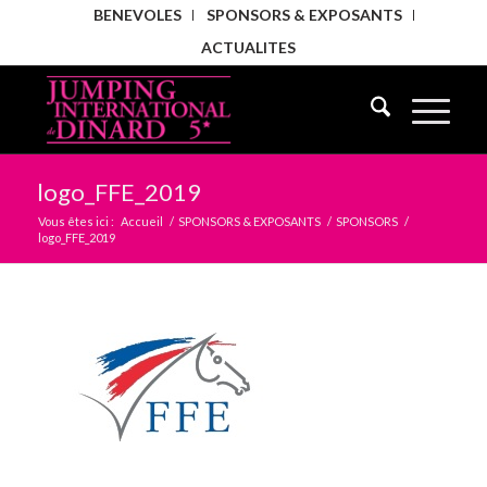
BENEVOLES
SPONSORS & EXPOSANTS
ACTUALITES
logo_FFE_2019
Vous êtes ici :
Accueil
/
SPONSORS & EXPOSANTS
/
SPONSORS
/
logo_FFE_2019