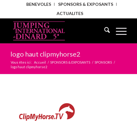
BENEVOLES
SPONSORS & EXPOSANTS
ACTUALITES
logo haut clipmyhorse2
Vous êtes ici :
Accueil
/
SPONSORS & EXPOSANTS
/
SPONSORS
/
logo haut clipmyhorse2