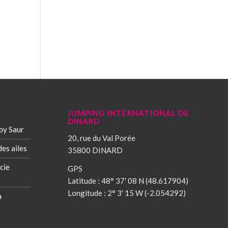
JUMPING INTERNATIONAL DE
DINARD
by Saur
20, rue du Val Porée
des ailes
35800 DINARD
cie
GPS
Latitude : 48° 37′ 08 N (48.617904)
Longitude : 2° 3′ 15 W (-2.054292)
à
s
*