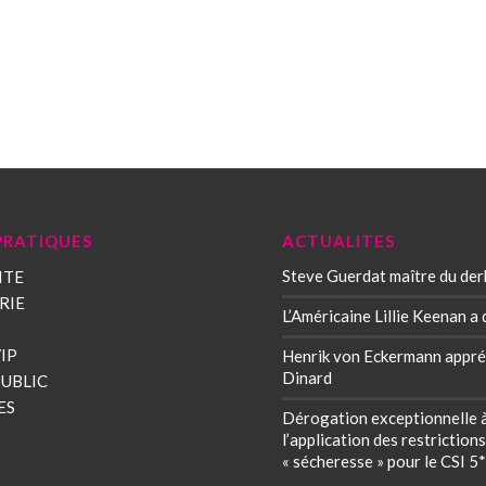
PRATIQUES
ACTUALITES
Steve Guerdat maître du der
ITE
RIE
L’Américaine Lillie Keenan a 
IP
Henrik von Eckermann appré
Dinard
PUBLIC
ES
Dérogation exceptionnelle 
l’application des restriction
« sécheresse » pour le CSI 5