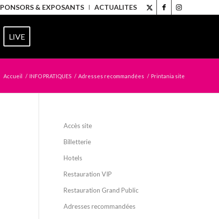
SPONSORS & EXPOSANTS
ACTUALITES
LIVE
:
Accueil
/
INFO PRATIQUES
/
Adresses recommandées
/
Printania site
Accès site
Billetterie
Hotels
Restauration VIP
Restauration Grand Public
Adresses recommandées