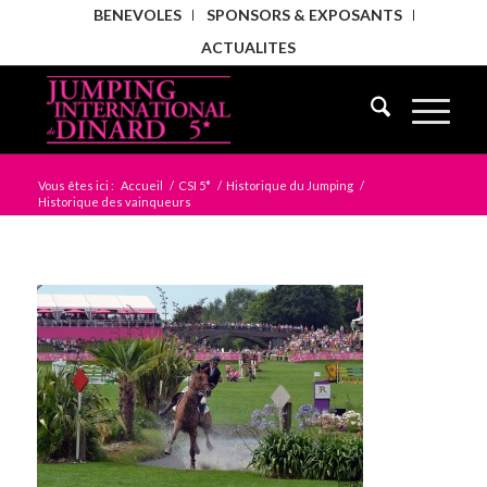
BENEVOLES
SPONSORS & EXPOSANTS
ACTUALITES
Vous êtes ici :
Accueil
/
CSI 5*
/
Historique du Jumping
/
Historique des vainqueurs