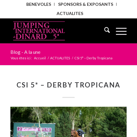
BENEVOLES
SPONSORS & EXPOSANTS
ACTUALITES
Blog - A la une
Vous êtes ici :
Accueil
/
ACTUALITES
/
CSI 5* – Derby Tropicana
CSI 5* – DERBY TROPICANA