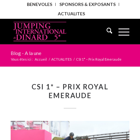
BENEVOLES
SPONSORS & EXPOSANTS
ACTUALITES
Blog - A la une
Vous êtes ici :
Accueil
/
ACTUALITES
/
CSI 1* – Prix Royal Emeraude
CSI 1* – PRIX ROYAL
EMERAUDE