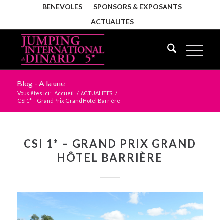
BENEVOLES
SPONSORS & EXPOSANTS
ACTUALITES
Blog - A la une
Vous êtes ici :
Accueil
/
ACTUALITES
/
CSI 1* – Grand Prix Grand Hôtel Barrière
CSI 1* – GRAND PRIX GRAND
HÔTEL BARRIÈRE