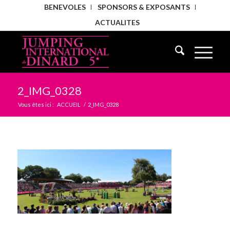
BENEVOLES
SPONSORS & EXPOSANTS
ACTUALITES
2_IMG_0328
Vous êtes ici :
ACCUEIL
/
2_IMG_0328