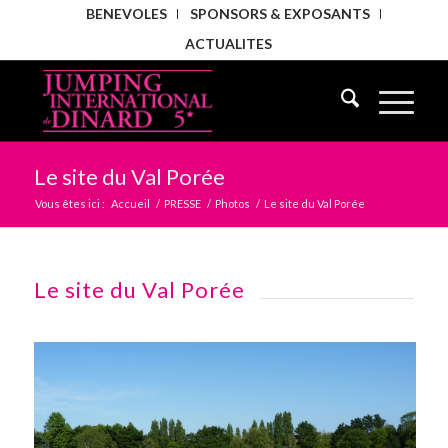
BENEVOLES
SPONSORS & EXPOSANTS
ACTUALITES
Le site du Val Porée
Vous êtes ici :
Accueil
/
PRESSE
/
Photos
/
Le site du Val Porée
Le site du Val Porée