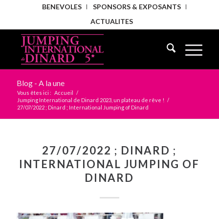
BENEVOLES
SPONSORS & EXPOSANTS
ACTUALITES
Blog - A la une
Vous êtes ici :
Accueil
/
Jumping International de Dinard 2023, un plateau de rêve !
/
27/07/2022 ; Dinard ; International Jumping of Dinard
27/07/2022 ; DINARD ;
INTERNATIONAL JUMPING OF
DINARD