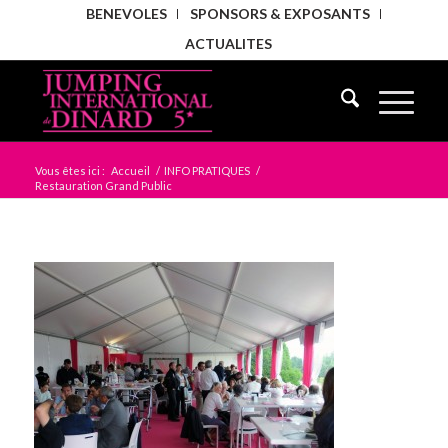
BENEVOLES
SPONSORS & EXPOSANTS
ACTUALITES
Vous êtes ici :
Accueil
/
INFO PRATIQUES
/
Restauration Grand Public