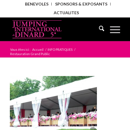
BENEVOLES
SPONSORS & EXPOSANTS
ACTUALITES
Vous êtes ici :
Accueil
/
INFO PRATIQUES
/
Restauration Grand Public