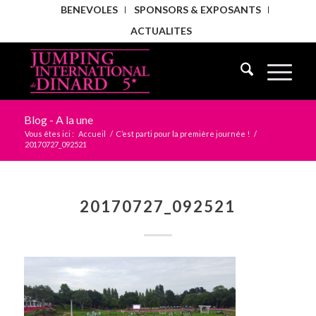
BENEVOLES
SPONSORS & EXPOSANTS
ACTUALITES
Blog - A la une
Vous êtes ici :
Accueil
/
C’est parti pour la première journée !
/
20170727_092521
20170727_092521